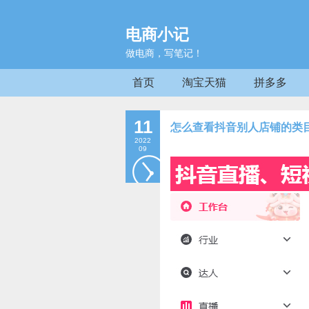
电商小记
做电商，写笔记！
首页
淘宝天猫
拼多多
11
怎么查看抖音别人店铺的类
2022
09