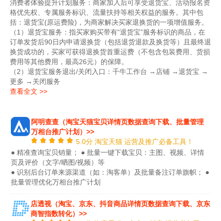
消费者体验提升计划服务：商家加入后可享受退货宝、活动报名资
格优先权、专属服务标识、流量扶持等相关权益的服务。其中包
括
：退货宝(原运费险)，
为商家解决买家退换货的一项增值服务。
（1）退货宝服务：指买家购买带有“退货宝”服务标识的商品，在
订单发货后90日内申请退换货（包括退货退款及换货等）且最终退
换货成功的，买家可获得退换货首重运费（不包含包装费用、货损
费用等其他费用，最高26元）的保障。
（2）退货宝服务退出/关闭入口：千牛工作台 →店铺 →退货宝 →
更多 →关闭服务
查看全文 >>
阿明查查（淘宝天猫宝贝详情页数据查询下载、批量管理
万相台推广计划）>>
5.0分 淘宝天猫 运营及推广必备工具！
● 精准查询宝贝销量； ● 批量一键下载宝贝：主图、视频、详情
页及评价（文字/晒图/视频）等
● 识别后台订单来源渠道（如：淘客单）及批量备注订单旗帜； ●
批量管理优化万相台推广计划
店透视（淘宝、京东、抖音商品详情页数据查询下载、京东
商智指数转化）>>