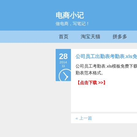
电商小记
做电商，写笔记！
首页
淘宝天猫
拼多多
28
公司员工出勤表考勤表.xl
2014
公司员工考勤表.xls模板免费
11
勤表范本格式。
【点击下载 >>】
« 上一篇