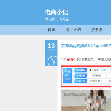
电商小记
做电商，写笔记！
首页
淘宝天猫
拼多多
13
京东商品电商SKU/spu和S
2023
01