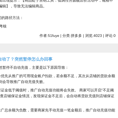
面出现提示：【商品处于营销工具：低调性分旗舰店价活动中，规格不
编辑】，导致无法编辑商品。
闭的路径方法：
考核
作者:51fuye | 分类:拼多多 | 浏览:4023 | 评论:0
自动了？突然暂停怎么办回事
然暂停不自动充值，主要是以下原因导致：
会优先从推广的可用现金账户扣款，若余额不足，其次从店铺的货款余额
则会导致推广自动充值失败。
保证金低于阈值时，推广自动充值功能将会失效。 商家可以开启“不足阈
检查店铺保证金情况，发现保证金不足后，会自动将货款充值到店铺保证
推广总余额为负数，需要商家先手动充值一笔金额后，推广自动充值功能