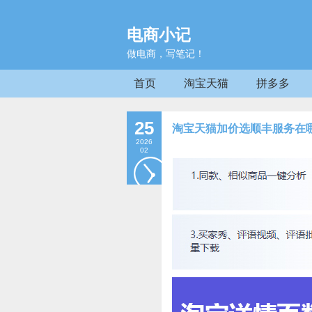
电商小记
做电商，写笔记！
首页
淘宝天猫
拼多多
25
淘宝天猫加价选顺丰服务在
2026
02