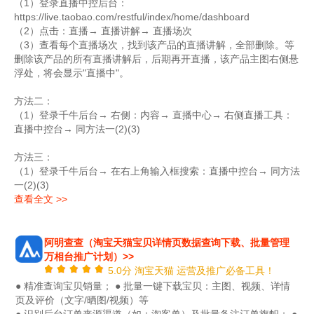
（1）登录直播中控后台：
https://live.taobao.com/restful/index/home/dashboard
（2）点击：直播
→ 直播讲解
→
直播场次
（3）查看每个直播场次，找到该产品的直播讲解，全部删除。等
删除该产品的所有直播讲解后，后期再开直播，该产品主图右侧悬
浮处，将会显示"直播中"。
方法二：
（1）登录千牛后台→ 右侧：内容
→ 直播中心
→ 右侧直播工具：
直播中控台
→ 同方法一(2)(3)
方法三：
（1）登录千牛后台→ 在右上角输入框搜索：直播中控台
→ 同方法
一(2)(3)
查看全文 >>
阿明查查（淘宝天猫宝贝详情页数据查询下载、批量管理
万相台推广计划）>>
5.0分 淘宝天猫 运营及推广必备工具！
● 精准查询宝贝销量； ● 批量一键下载宝贝：主图、视频、详情
页及评价（文字/晒图/视频）等