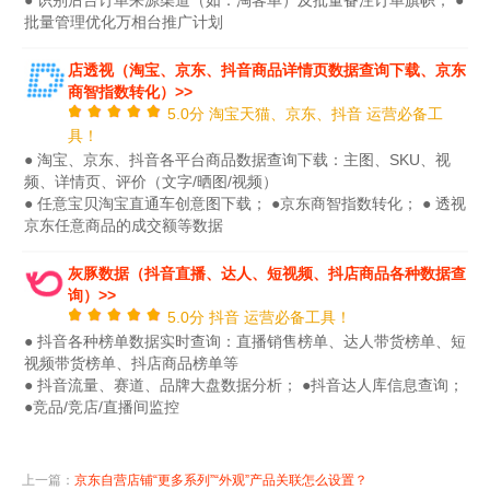
● 识别后台订单来源渠道（如：淘客单）及批量备注订单旗帜； ●
批量管理优化万相台推广计划
店透视（淘宝、京东、抖音商品详情页数据查询下载、京东
商智指数转化）>>
5.0分 淘宝天猫、京东、抖音 运营必备工
具！
● 淘宝、京东、抖音各平台商品数据查询下载：主图、SKU、视
频、详情页、评价（文字/晒图/视频）
● 任意宝贝淘宝直通车创意图下载； ●京东商智指数转化； ● 透视
京东任意商品的成交额等数据
灰豚数据（抖音直播、达人、短视频、抖店商品各种数据查
询）>>
5.0分 抖音 运营必备工具！
● 抖音各种榜单数据实时查询：直播销售榜单、达人带货榜单、短
视频带货榜单、抖店商品榜单等
● 抖音流量、赛道、品牌大盘数据分析； ●抖音达人库信息查询；
●竞品/竞店/直播间监控
上一篇：
京东自营店铺“更多系列”“外观”产品关联怎么设置？